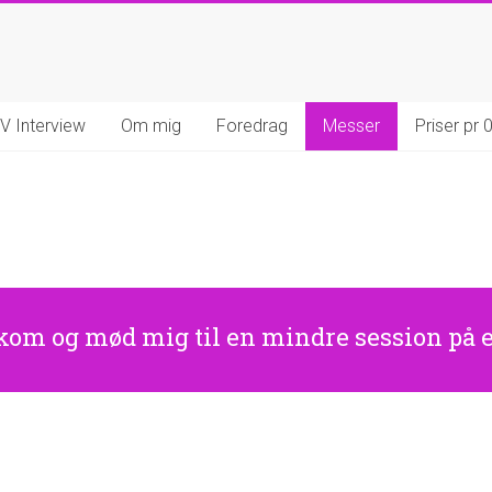
V Interview
Om mig
Foredrag
Messer
Priser pr
 kom og mød mig til en mindre session på 