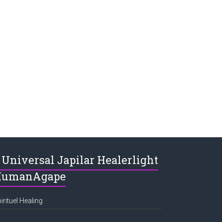
Universal Japilar Healerlight
HumanAgape
irituel Healing