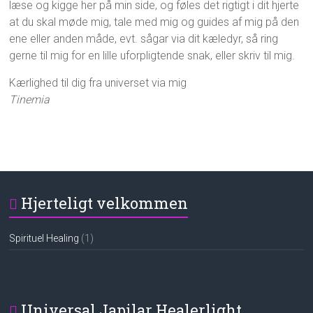
læse og kigge her på min side, og føles det rigtigt i dit hjerte
at du skal møde mig, tale med mig og guides af mig på den
ene eller anden måde, evt. sågar via dit kæledyr, så ring
gerne til mig for en lille uforpligtende snak, eller skriv til mig.
Kærlighed til dig fra universet via mig
Tinemia
Hjerteligt velkommen
Spirituel Healing
(1)
Universal Japilar Healerlight