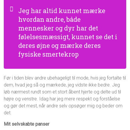
Jeg har altid kunnet mærke
hvordan andre, både
mennesker og dyr har det
følelsesmæssigt, kunnet se det i
deres øjne og mærke deres
fysiske smertekrop
Før i tiden blev andre ubehageligt til mode, hvis jeg fortalte til
dem, hvad jeg så og mærkede, jeg vidste ikke bedre. Jeg
løb nærmest rundt som et stort åbent hjerte og delte ud til
højre og venstre. Idag har jeg mere respekt og forståelse
og gør det mest, når andre selv opsøger mig og beder om
det.
Mit selvskabte panser