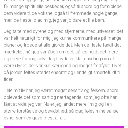
fik mange spirituelle beskeder, også til andre og formidlede
dem videre til de voksne, også til fremmede nogle gange,
men de fleste lo ad mig, jeg var jo bare et lille barn.
Jeg talte med dyrene og med stjernerne, med universet, det
var helt naturligt for mig, jeg kunne kommunikere på mange
planer og troede at alle gjorde det. Men de fleste fandt det
mærkeligt, når jeg var åben om det, så jeg holdt det mere
og mere for mig selv. Jeg havde en klar erindring om at
være i lyset, der var kun kærlighed og meget fredfyldt. Livet
på jorden føltes istedet ensomt og uendeligt smertefuldt til
tider.
Hele mit liv har jeg været meget sensitiv og følsom, andre
oplevede det som sart og nærtagende, som jeg ofte har
fået at vide, jeg var. Nu er jeg landet mere i mig og i en
større forståelse og bevidsthed, så idag føles mine sanse
evner som en gave mest af alt.