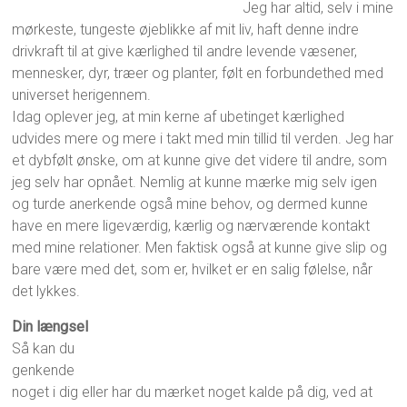
Jeg har altid, selv i mine
mørkeste, tungeste øjeblikke af mit liv, haft denne indre
drivkraft til at give kærlighed til andre levende væsener,
mennesker, dyr, træer og planter, følt en forbundethed med
universet herigennem.
Idag oplever jeg, at min kerne af ubetinget kærlighed
udvides mere og mere i takt med min tillid til verden. Jeg har
et dybfølt ønske, om at kunne give det videre til andre, som
jeg selv har opnået. Nemlig at kunne mærke mig selv igen
og turde anerkende også mine behov, og dermed kunne
have en mere ligeværdig, kærlig og nærværende kontakt
med mine relationer. Men faktisk også at kunne give slip og
bare være med det, som er, hvilket er en salig følelse, når
det lykkes.
Din længsel
Så kan du
genkende
noget i dig eller har du mærket noget kalde på dig, ved at