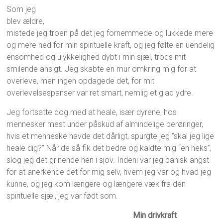
Som jeg
blev ældre,
mistede jeg troen på det jeg fornemmede og lukkede mere
og mere ned for min spirituelle kraft, og jeg følte en uendelig
ensomhed og ulykkelighed dybt i min sjæl, trods mit
smilende ansigt. Jeg skabte en mur omkring mig for at
overleve, men ingen opdagede det, for mit
overlevelsespanser var ret smart, nemlig et glad ydre.
Jeg fortsatte dog med at heale, især dyrene, hos
mennesker mest under påskud af almindelige berøringer,
hvis et menneske havde det dårligt, spurgte jeg “skal jeg lige
heale dig?” Når de så fik det bedre og kaldte mig “en heks”,
slog jeg det grinende hen i sjov. Indeni var jeg panisk angst
for at anerkende det for mig selv, hvem jeg var og hvad jeg
kunne, og jeg kom længere og længere væk fra den
spirituelle sjæl, jeg var født som.
Min drivkraft