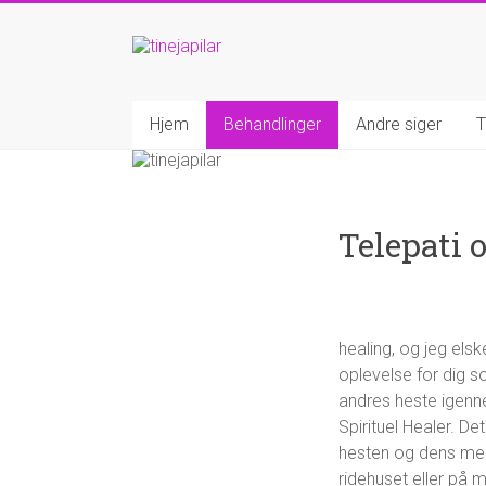
Hjem
Behandlinger
Andre siger
T
Telepati 
healing, og jeg el
oplevelse for dig s
andres heste igenn
Spirituel Healer. D
hesten og dens menn
ridehuset eller på 