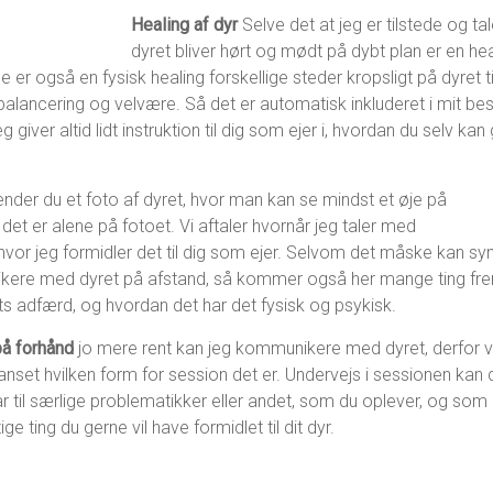
Healing af dyr
Selve det at jeg er tilstede og ta
dyret bliver hørt og mødt på dybt plan er en heal
e er også en fysisk healing forskellige steder kropsligt på dyret t
 balancering og velvære. Så det er automatisk inkluderet i mit b
giver altid lidt instruktion til dig som ejer i, hvordan du selv kan 
ender du et foto af dyret, hvor man kan se mindst et øje på
 det er alene på fotoet. Vi aftaler hvornår jeg taler med
 hvor jeg formidler det til dig som ejer. Selvom det måske kan syn
kere med dyret på afstand, så kommer også her mange ting frem
s adfærd, og hvordan det har det fysisk og psykisk.
på forhånd
jo mere rent kan jeg kommunikere med dyret, derfor vil
nset hvilken form for session det er. Undervejs i sessionen kan du
 til særlige problematikker eller andet, som du oplever, og som d
e ting du gerne vil have formidlet til dit dyr.