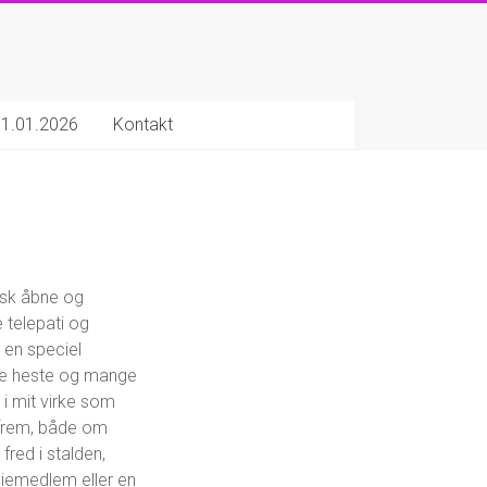
 01.01.2026
Kontakt
tisk åbne og
telepati og
 en speciel
gne heste og mange
i mit virke som
 frem, både om
fred i stalden,
iliemedlem eller en