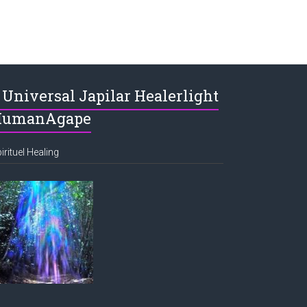
Universal Japilar Healerlight
HumanAgape
irituel Healing