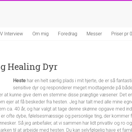
V Interview
Om mig
Foredrag
Messer
Priser pr
og Healing Dyr
Heste
har en helt særlig plads i mit hjerte, de er så fantas
sensitive dyr og responderer meget modtagende på både 
sker at kunne give dem en stemme disse prægtige væsener. Det er
om ejer at få beskeder fra hesten. Jeg har talt med alle mine e
em ca. 40 år, og har valgt at tage denne skønne opgave med ind 
et er ofte dybe, følelsesmæssige og personlige ting, der kommer
esker. Så jeg anbefaler, at vi sammen har lidt privatliv og ro og 
marken til at arbejde med hesten. Du kan selvfølgelig have et fam