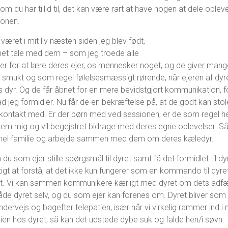
m du har tillid til, det kan være rart at have nogen at dele ople
ionen.
været i mit liv næsten siden jeg blev født,
nnet tale med dem – som jeg troede alle
her for at lære deres ejer, os mennesker noget, og de giver man
 er smukt og som regel følelsesmæssigt rørende, når ejeren af dyre
 dyr. Og de får åbnet for en mere bevidstgjort kommunikation, fo
d jeg formidler. Nu får de en bekræftelse på, at de godt kan stol
kontakt med. Er der børn med ved sessionen, er de som regel h
nem mig og vil begejstret bidrage med deres egne oplevelser. Så 
 hel familie og arbejde sammen med dem om deres kæledyr.
 du som ejer stille spørgsmål til dyret samt få det formidlet til dy
tigt at forstå, at det ikke kun fungerer som en kommando til dyre
t. Vi kan sammen kommunikere kærligt med dyret om dets adfæ
åde dyret selv, og du som ejer kan forenes om. Dyret bliver som
dervejs og bagefter telepatien, især når vi virkelig rammer ind i 
gien hos dyret, så kan det udstede dybe suk og falde hen/i søvn.