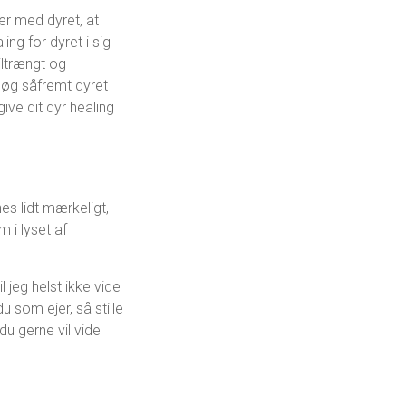
ler med dyret, at
ing for dyret i sig
iltrængt og
esøg såfremt dyret
give dit dyr healing
es lidt mærkeligt,
 i lyset af
 jeg helst ikke vide
 som ejer, så stille
u gerne vil vide