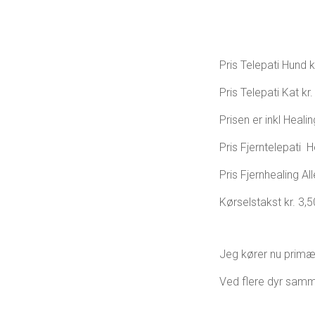
Pris Telepati Hund k
Pris Telepati Kat kr
Prisen er inkl Heali
Pris Fjerntelepati H
Pris Fjernhealing All
Kørselstakst kr. 3,
Jeg kører nu primært
Ved flere dyr samme