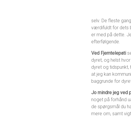
selv. De fleste gang
værdifuldt for dets
er med på dette. Jeg 
efterfølgende.
Ved Fjerntelepati
s
dyret, og helst hvor
dyret og tidspunkt,
at jeg kan kommuni
baggrunde for dyret
Jo mindre jeg ved 
noget på forhånd ua
de spørgsmål du har
mere om, samt vigtig