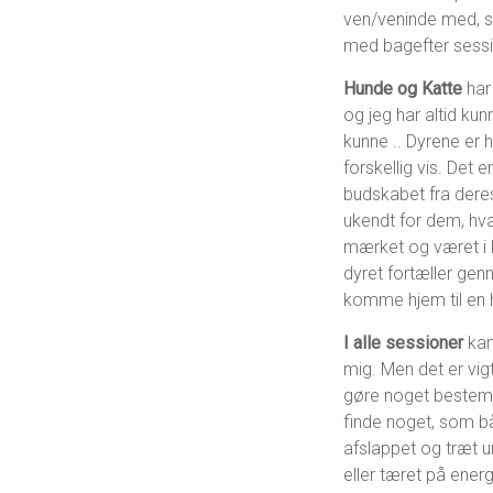
ven/veninde med, so
med bagefter sess
Hunde og Katte
har 
og jeg har altid ku
kunne .. Dyrene er 
forskellig vis. Det
budskabet fra deres
ukendt for dem, hva
mærket og været i 
dyret fortæller gen
komme hjem til en
I alle sessioner
kan
mig. Men det er vig
gøre noget bestem
finde noget, som b
afslappet og træt un
eller tæret på ener