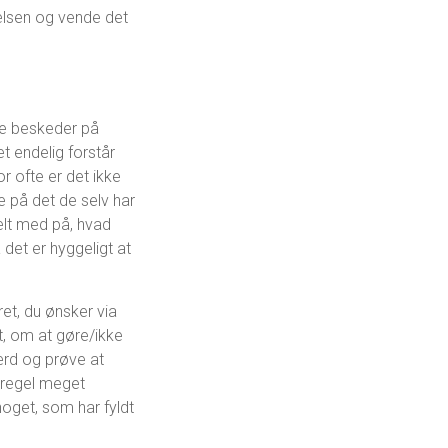
velsen og vende det
ge beskeder på
t endelig forstår
r ofte er det ikke
e på det de selv har
elt med på, hvad
det er hyggeligt at
ret, du ønsker via
t, om at gøre/ikke
rd og prøve at
 regel meget
noget, som har fyldt